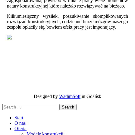
zagospodarowana, powstało w trakcie pracy wiele problemów
natury konstrukcyjnej które należało rozwiązywać na bieżąco.
Kilkumiesięczny wysiłek, poszukiwanie skomplikowanych
rozwiązań konstrukcyjnych, codzienne burze mózgów naszego
zespołu opłaciły się, bowiem efekt pracy jest imponujący.
Designed by
WadimSoft
in Gdańsk
Search
Start
O nas
Oferta
Modele konstrukcji