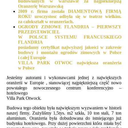
budowlanych w warszawie za najpiekniejszą
Oranzerię Warszawską
2009 r. firma została DIAMENTOWĄ FIRMĄ
ROKU uroczystosc odbyła się w teatrze wielkim.
za całokształt w oranzeriach.
OGRODY ZIMOWE FLANDRIA – PIERWSZY
PRZEDSTAWICIEL
W POLSCE SYSTEMU FRANCUSKIEGO
FLANDRIA
posiadamy certyfikat najwyższej jakości w zakresie
budowy i montażu ogrodów zimowych w Polsce
i całej Europie
VILLA PARK OTWOC największa oranżeria
w Polsce
Jesteśmy autorami i wykonawcami jednej z największych
oranżerii w Europie , stanowiącej najpiękniejszą część nowo
powstałego nowoczesnego centrum konferencyjno –
hotelowego
Villa Park Otwock.
Budowa tego obiektu była największym wyzwaniem w historii
naszej firmy. Zużyliśmy 1,5tys. m2 szkła, 10 ton stali, 7 ton
aluminium. Oranżeria była dobudowana do istniejącego już
budynku hotelowego. Przy dużej powierzchni która miała być