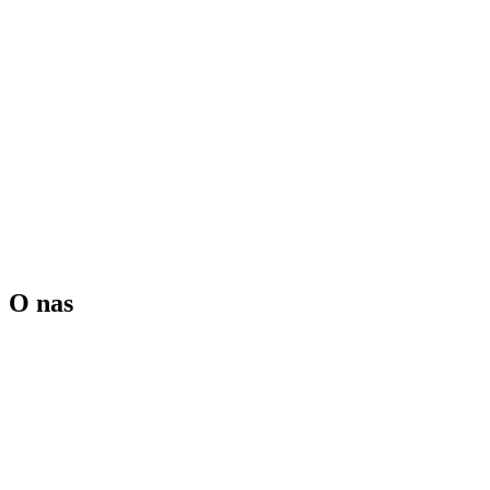
O nas
Ogrody Zimowe Nowicki