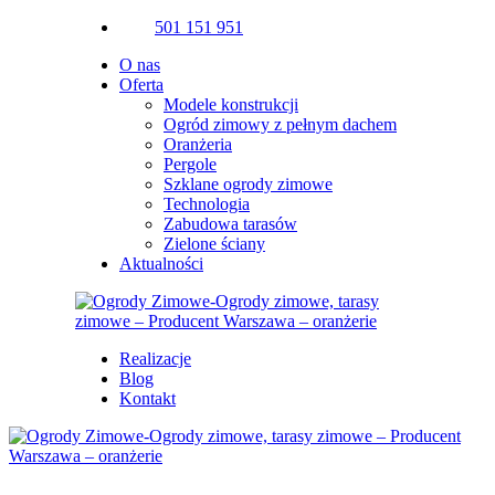
501 151 951
O nas
Oferta
Modele konstrukcji
Ogród zimowy z pełnym dachem
Oranżeria
Pergole
Szklane ogrody zimowe
Technologia
Zabudowa tarasów
Zielone ściany
Aktualności
Realizacje
Blog
Kontakt