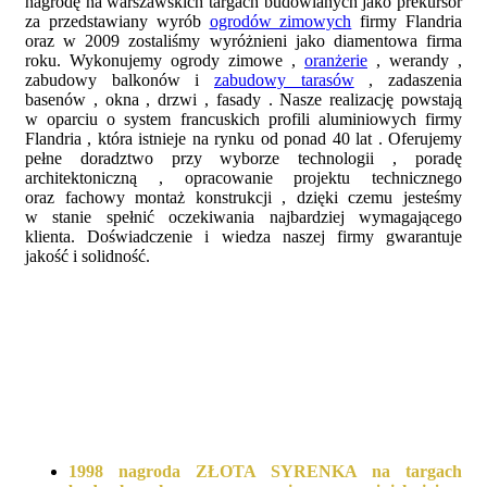
nagrodę na warszawskich targach budowlanych jako prekursor
za przedstawiany wyrób
ogrodów zimowych
firmy Flandria
oraz w 2009 zostaliśmy wyróżnieni jako diamentowa firma
roku. Wykonujemy ogrody zimowe ,
oranżerie
, werandy ,
zabudowy balkonów i
zabudowy tarasów
, zadaszenia
basenów , okna , drzwi , fasady . Nasze realizację powstają
w oparciu o system francuskich profili aluminiowych firmy
Flandria , która istnieje na rynku od ponad 40 lat . Oferujemy
pełne doradztwo przy wyborze technologii , poradę
architektoniczną , opracowanie projektu technicznego
oraz fachowy montaż konstrukcji , dzięki czemu jesteśmy
w stanie spełnić oczekiwania najbardziej wymagającego
klienta. Doświadczenie i wiedza naszej firmy gwarantuje
jakość i solidność.
1998 nagroda ZŁOTA SYRENKA na targach